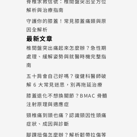
脊椎求救信號：椎間盤突出全方位
解析與治療指南
守護你的膝蓋！常見膝蓋痛類與原
因全解析
最新文章
椎間盤突出痛起來怎麼辦？急性期
處理、緩解姿勢與就醫時機完整指
南
五十肩會自己好嗎？復健科醫師破
解 6 大常見迷思，別再拖延治療
膝蓋退化不想換關節？BMAC 骨髓
注射原理與適應症
頸椎痛到頭也痛？認識頸因性頭痛
症狀、成因與診斷
腳踝扭傷怎麼辦？解析韌帶拉傷等