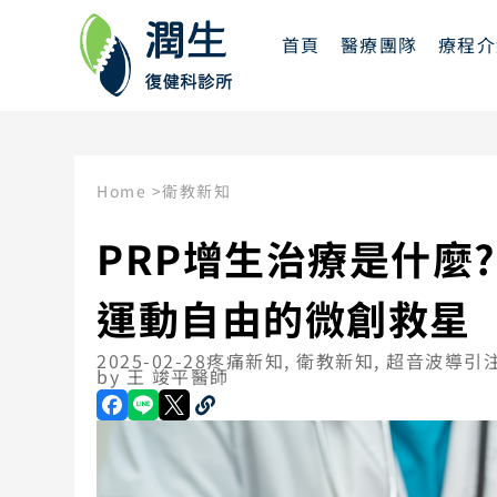
首頁
醫療團隊
療程介
Home >
衛教新知
PRP增生治療是什麼
運動自由的微創救星
2025-02-28
疼痛新知
,
衛教新知
,
超音波導引
by
王 竣平醫師