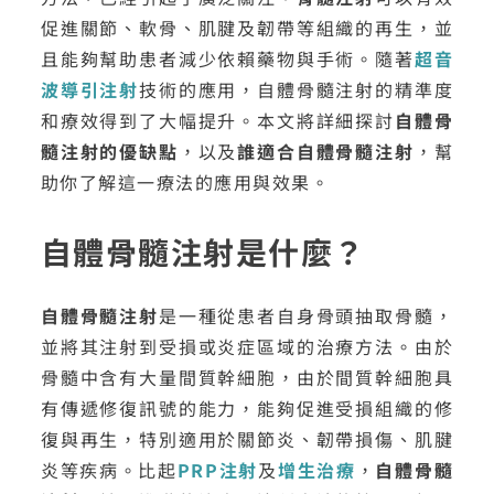
促進關節、軟骨、肌腱及韌帶等組織的再生，並
且能夠幫助患者減少依賴藥物與手術。隨著
超音
波導引注射
技術的應用，自體骨髓注射的精準度
和療效得到了大幅提升。本文將詳細探討
自體骨
髓注射的優缺點
，以及
誰適合自體骨髓注射
，幫
助你了解這一療法的應用與效果。
自體骨髓注射是什麼？
自體骨髓注射
是一種從患者自身骨頭抽取骨髓，
並將其注射到受損或炎症區域的治療方法。由於
骨髓中含有大量間質幹細胞，由於間質幹細胞具
有傳遞修復訊號的能力，能夠促進受損組織的修
復與再生，特別適用於關節炎、韌帶損傷、肌腱
炎等疾病。比起
PRP注射
及
增生治療
，
自體骨髓