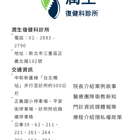
潤生復健科診所
電話：02 - 2883 -
2790
地址：新北市三重區正
義北路102號
交通資訊
中和新蘆線「台北橋
院長介紹
案例故事
站」步行至診所約500公
尺
醫療團隊
衛教新知
正義國小停車場、平安
門診資訊
媒體報導
街停車場、診所附近路
療程介紹
隱私權政策
邊停車格
公車39、62、211、
221、261、264、