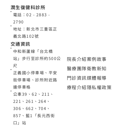
潤生復健科診所
電話：02 - 2883 -
2790
地址：新北市三重區正
義北路102號
交通資訊
中和新蘆線「台北橋
院長介紹
案例故事
站」步行至診所約500公
尺
醫療團隊
衛教新知
正義國小停車場、平安
門診資訊
媒體報導
街停車場、診所附近路
療程介紹
隱私權政策
邊停車格
公車39、62、211、
221、261、264、
306、662、704、
857、藍1「長元西街
口」站