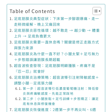
Table of Contents
足底筋膜炎典型症狀：下床第一步腳跟爆痛、走一
走稍微緩解、晚上又痛回來
足底筋膜炎惡性循環：越不敢走 → 越少動 → 體重
上升 → 足底負擔更大
足底筋膜炎需要一直休息嗎？關鍵是修正走路方式
與張力來源
足底筋膜炎為什麼一直不好？小腿太緊＋足弓無力
＋步態錯誤讓筋膜長期超載
超音波檢查發現：足底筋膜明顯腫脹，疼痛不是
『忍一忍』就會好
足底筋膜炎治療策略：超音波導引注射降敏感度＋
調整小腿—足底張力鏈
第一步｜超音波導引低濃度葡萄糖注射：降低發
炎與疼痛敏感度，先能正常踩地
第二步｜小腿放鬆＋足弓訓練＋步態矯正：讓足
底有休息與修復機會
足底筋膜炎恢復進度：2週第一步不再尖叫、6週