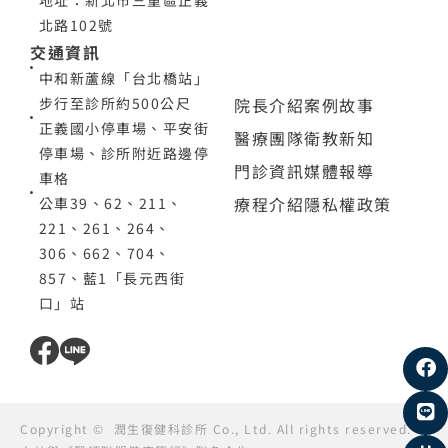
地址：新北市三重區正義
北路102號
交通資訊
中和新蘆線「台北橋站」
院長介紹
案例故事
步行至診所約500公尺
正義國小停車場、平安街
醫療團隊
衛教新知
停車場、診所附近路邊停
門診資訊
媒體報導
車格
療程介紹
隱私權政策
公車39、62、211、
221、261、264、
306、662、704、
857、藍1「長元西街
口」站
Copyright ©
潤生復健科診所
Co., Ltd. All rights reserved.