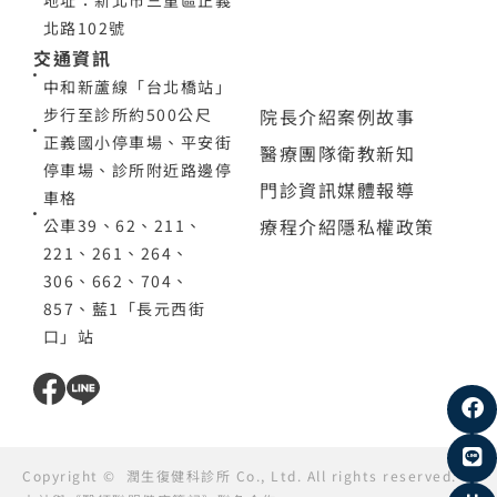
地址：新北市三重區正義
北路102號
交通資訊
中和新蘆線「台北橋站」
院長介紹
案例故事
步行至診所約500公尺
正義國小停車場、平安街
醫療團隊
衛教新知
停車場、診所附近路邊停
門診資訊
媒體報導
車格
療程介紹
隱私權政策
公車39、62、211、
221、261、264、
306、662、704、
857、藍1「長元西街
口」站
Copyright ©
潤生復健科診所
Co., Ltd. All rights reserved.