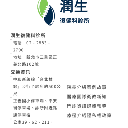
潤生復健科診所
電話：02 - 2883 -
2790
地址：新北市三重區正
義北路102號
交通資訊
中和新蘆線「台北橋
院長介紹
案例故事
站」步行至診所約500公
尺
醫療團隊
衛教新知
正義國小停車場、平安
門診資訊
媒體報導
街停車場、診所附近路
療程介紹
隱私權政策
邊停車格
公車39、62、211、