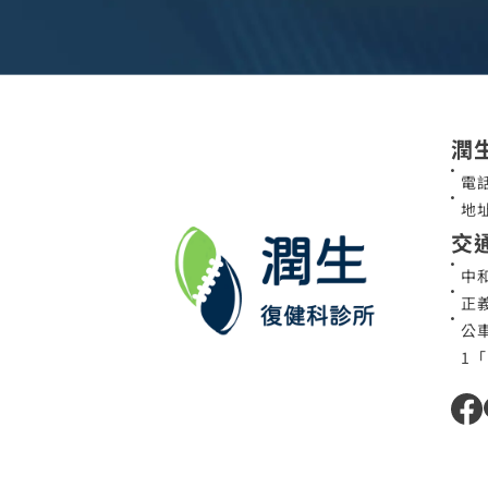
潤
電話
地
交
中
正
公車
1