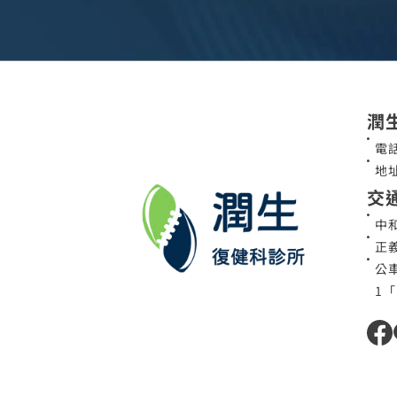
潤
電話
地
交
中
正
公車
1