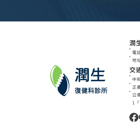
潤
電話
地
交
中
正
公車
1