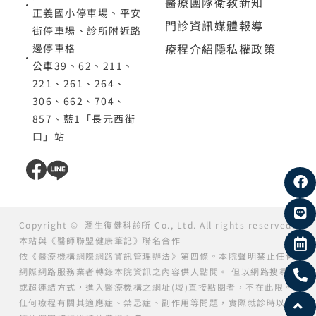
醫療團隊
衛教新知
正義國小停車場、平安
門診資訊
媒體報導
街停車場、診所附近路
療程介紹
隱私權政策
邊停車格
公車39、62、211、
221、261、264、
306、662、704、
857、藍1「長元西街
口」站
Copyright ©
潤生復健科診所
Co., Ltd. All rights reserved.
本站與《醫師聯盟健康筆記》聯名合作
依《醫療機構網際網路資訊管理辦法》第四條。本院聲明禁止任何
網際網路服務業者轉錄本院資訊之內容供人點閱。 但以網路搜尋
或超連結方式，進入醫療機構之網址(域)直接點閱者，不在此限。
任何療程有關其適應症、禁忌症、副作用等問題，實際就診時以醫