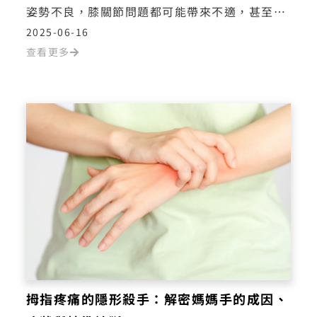
姿勢不良，膝關節問題都可能帶來不適，甚至影
響生活品質。無論是急性運動傷害、退化性變
2025-06-16
化，還是長期過度使用，都有不同的處理方式。
查看更多
膝蓋痛要該看哪一科？這篇文章將由專業醫師提
供完整的知識與對策，助你保持靈活、無痛的行
動力！
拇指疼痛的隱形殺手：解密媽媽手的成因、