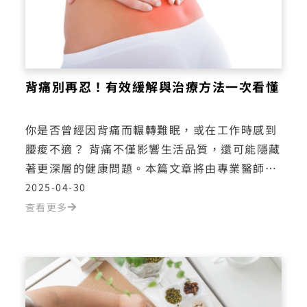
背痛別再忍！有效緩解與治療方法一次看懂
你是否曾經因背痛而輾轉難眠，或在工作時感到
腰痠不適？ 背痛不僅影響生活品質，還可能隱藏
著更深層的健康問題。本篇文章將由專業醫師帶
您深入了解背痛的常見原因、診斷方式，讓您找
2025-04-30
到擺脫疼痛的方法，重拾輕鬆自在的生活！
查看更多